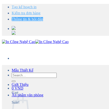
Chuyển
Tạo kế hoạch in
đến
Kiểm tra đơn hàng
nội
dung
Thông tin & hỏi đáp
Mẫu Thiết Kế
Search
for:
Giới Thiệu
0
VND
Cart
Ấn phẩm văn phòng
Sale!