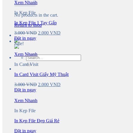
Xem Nhanh
In Kẹp File
No products in the cart.
In Kẹp File 1 Tay Gấp
Return to shop
Original
Current
3.000
VND
2.000
VND
price
price
Đặt in ngay
was:
is:
Sale!
3.000 VND.
2.000 VND.
Xem Nhanh
Search
for:
In Card Visit
In Card Visit Giấy Mỹ Thuật
Original
Current
3.000
VND
2.000
VND
price
price
Đặt in ngay
was:
is:
3.000 VND.
2.000 VND.
Xem Nhanh
In Kẹp File
In Kẹp File Đẹp Giá Rẻ
Đặt in ngay