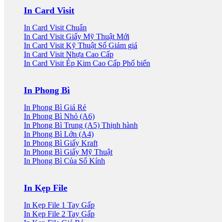
3.000 VND.
2.000 VND.
In Card Visit
In Card Visit Chuẩn
In Card Visit Giấy Mỹ Thuật
In Card Visit Kỹ Thuật Số
In Card Visit Nhựa Cao Cấp
In Card Visit Ép Kim Cao Cấp
In Phong Bì
In Phong Bì Giá Rẻ
In Phong Bì Nhỏ (A6)
In Phong Bì Trung (A5)
In Phong Bì Lớn (A4)
In Phong Bì Giấy Kraft
In Phong Bì Giấy Mỹ Thuật
In Phong Bì Của Sổ Kính
In Kẹp File
In Kẹp File 1 Tay Gấp
In Kẹp File 2 Tay Gấp