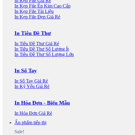
In Kẹp File Giá Rẻ
In Kẹp File Ép Kim Cao Cấp
In Kẹp File Tài Liệu
In Kẹp File Đẹp Giá Rẻ
In Tiêu Đề Thư
In Tiêu Đề Thư Giá Rẻ
In Tiêu Đề Thư Số Lượng Ít
In Tiêu Đề Thư Số Lượng Lớn
In Sổ Tay
In Sổ Tay Giá Rẻ
In Kỷ Yếu Giá Rẻ
In Hóa Đơn - Biểu Mẫu
In Hóa Đơn Giá Rẻ
Ấn phẩm tiếp thị
Sale!