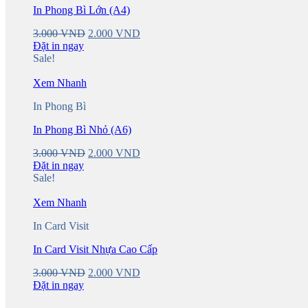
In Phong Bì Lớn (A4)
Original
Current
3.000
VND
2.000
VND
price
price
Đặt in ngay
was:
is:
Sale!
3.000 VND.
2.000 VND.
Xem Nhanh
In Phong Bì
In Phong Bì Nhỏ (A6)
Original
Current
3.000
VND
2.000
VND
price
price
Đặt in ngay
was:
is:
Sale!
3.000 VND.
2.000 VND.
Xem Nhanh
In Card Visit
In Card Visit Nhựa Cao Cấp
Original
Current
3.000
VND
2.000
VND
price
price
Đặt in ngay
was:
is: