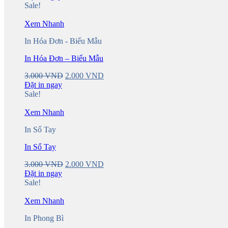
Sale!
Xem Nhanh
In Hóa Đơn - Biểu Mẫu
In Hóa Đơn – Biểu Mẫu
Original
Current
3.000
VND
2.000
VND
price
price
Đặt in ngay
was:
is:
Sale!
3.000 VND.
2.000 VND.
Xem Nhanh
In Sổ Tay
In Sổ Tay
Original
Current
3.000
VND
2.000
VND
price
price
Đặt in ngay
was:
is:
Sale!
3.000 VND.
2.000 VND.
Xem Nhanh
In Phong Bì