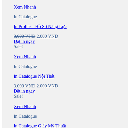
Xem Nhanh
In Catalogue
In Profile – Hồ Sơ Năng Lực
Original
Current
3.000
VND
2.000
VND
price
price
Đặt in ngay
was:
is:
Sale!
3.000 VND.
2.000 VND.
Xem Nhanh
In Catalogue
In Catalogue Nội Thất
Original
Current
3.000
VND
2.000
VND
price
price
Đặt in ngay
was:
is:
Sale!
3.000 VND.
2.000 VND.
Xem Nhanh
In Catalogue
In Catalogue Giấy Mỹ Thuật