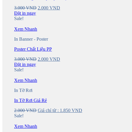
Original
Current
3.000
VND
2.000
VND
price
price
Đặt in ngay
was:
is:
Sale!
3.000 VND.
2.000 VND.
Xem Nhanh
In Banner - Poster
Poster Chất Liệu PP
Original
Current
3.000
VND
2.000
VND
price
price
Đặt in ngay
was:
is:
Sale!
3.000 VND.
2.000 VND.
Xem Nhanh
In Tờ Rơi
In Tờ Rơi Giá Rẻ
2.000
VND
Giá chỉ từ :
1.850
VND
Sale!
Xem Nhanh