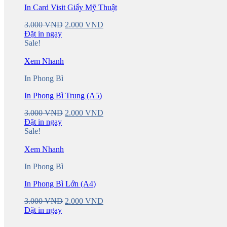
In Card Visit Giấy Mỹ Thuật
Original
Current
3.000
VND
2.000
VND
price
price
Đặt in ngay
was:
is:
Sale!
3.000 VND.
2.000 VND.
Xem Nhanh
In Phong Bì
In Phong Bì Trung (A5)
Original
Current
3.000
VND
2.000
VND
price
price
Đặt in ngay
was:
is:
Sale!
3.000 VND.
2.000 VND.
Xem Nhanh
In Phong Bì
In Phong Bì Lớn (A4)
Original
Current
3.000
VND
2.000
VND
price
price
Đặt in ngay
was:
is: