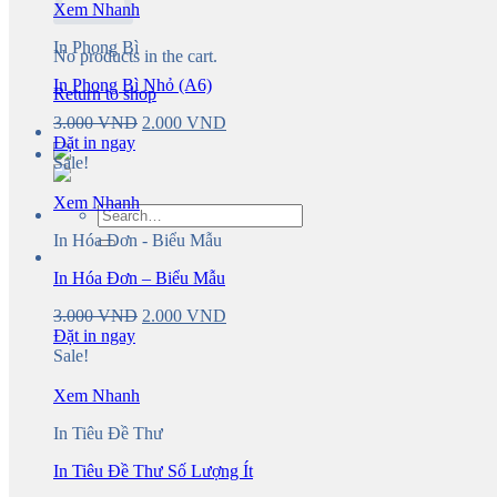
Xem Nhanh
In Phong Bì
No products in the cart.
In Phong Bì Nhỏ (A6)
Return to shop
Original
Current
3.000
VND
2.000
VND
price
price
Đặt in ngay
was:
is:
Sale!
3.000 VND.
2.000 VND.
Xem Nhanh
Search
for:
In Hóa Đơn - Biểu Mẫu
In Hóa Đơn – Biểu Mẫu
Original
Current
3.000
VND
2.000
VND
price
price
Đặt in ngay
was:
is:
Sale!
3.000 VND.
2.000 VND.
Xem Nhanh
In Tiêu Đề Thư
In Tiêu Đề Thư Số Lượng Ít