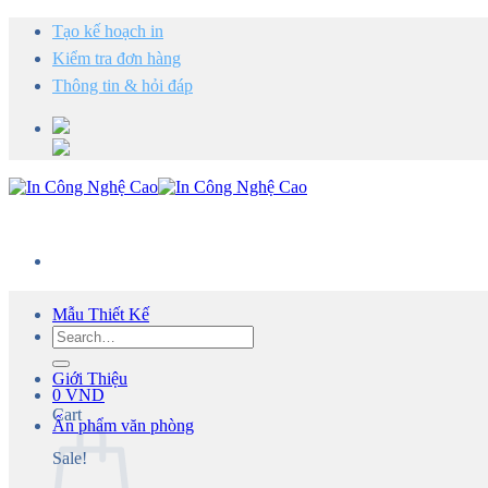
Chuyển
Tạo kế hoạch in
đến
Kiểm tra đơn hàng
nội
dung
Thông tin & hỏi đáp
Mẫu Thiết Kế
Search
for:
Giới Thiệu
0
VND
Cart
Ấn phẩm văn phòng
Sale!