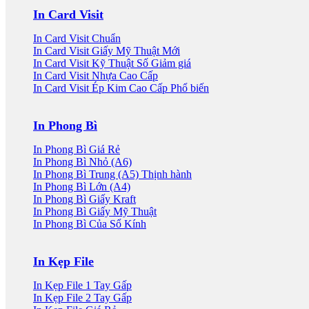
3.000 VND.
2.000 VND.
In Card Visit
In Card Visit Chuẩn
In Card Visit Giấy Mỹ Thuật
In Card Visit Kỹ Thuật Số
In Card Visit Nhựa Cao Cấp
In Card Visit Ép Kim Cao Cấp
In Phong Bì
In Phong Bì Giá Rẻ
In Phong Bì Nhỏ (A6)
In Phong Bì Trung (A5)
In Phong Bì Lớn (A4)
In Phong Bì Giấy Kraft
In Phong Bì Giấy Mỹ Thuật
In Phong Bì Của Sổ Kính
In Kẹp File
In Kẹp File 1 Tay Gấp
In Kẹp File 2 Tay Gấp