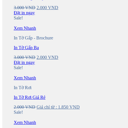
Original
Current
3.000
VND
2.000
VND
price
price
Đặt in ngay
was:
is:
Sale!
3.000 VND.
2.000 VND.
Xem Nhanh
In Tờ Gấp - Brochure
In Tờ Gấp Ba
Original
Current
3.000
VND
2.000
VND
price
price
Đặt in ngay
was:
is:
Sale!
3.000 VND.
2.000 VND.
Xem Nhanh
In Tờ Rơi
In Tờ Rơi Giá Rẻ
2.000
VND
Giá chỉ từ :
1.850
VND
Sale!
Xem Nhanh