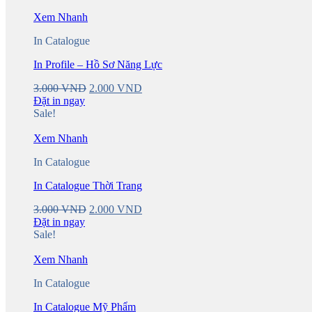
Xem Nhanh
In Catalogue
In Profile – Hồ Sơ Năng Lực
Original
Current
3.000
VND
2.000
VND
price
price
Đặt in ngay
was:
is:
Sale!
3.000 VND.
2.000 VND.
Xem Nhanh
In Catalogue
In Catalogue Thời Trang
Original
Current
3.000
VND
2.000
VND
price
price
Đặt in ngay
was:
is:
Sale!
3.000 VND.
2.000 VND.
Xem Nhanh
In Catalogue
In Catalogue Mỹ Phẩm