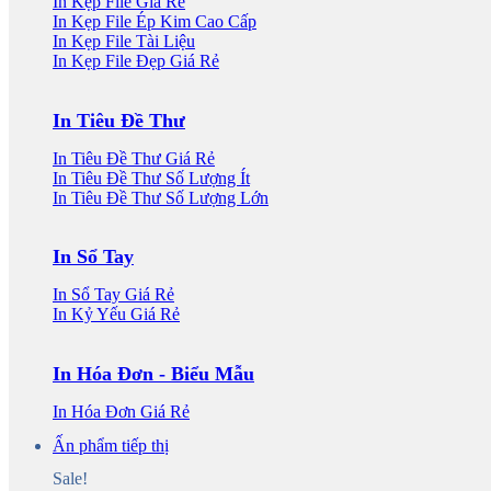
In Kẹp File Giá Rẻ
In Kẹp File Ép Kim Cao Cấp
In Kẹp File Tài Liệu
In Kẹp File Đẹp Giá Rẻ
In Tiêu Đề Thư
In Tiêu Đề Thư Giá Rẻ
In Tiêu Đề Thư Số Lượng Ít
In Tiêu Đề Thư Số Lượng Lớn
In Sổ Tay
In Sổ Tay Giá Rẻ
In Kỷ Yếu Giá Rẻ
In Hóa Đơn - Biểu Mẫu
In Hóa Đơn Giá Rẻ
Ấn phẩm tiếp thị
Sale!