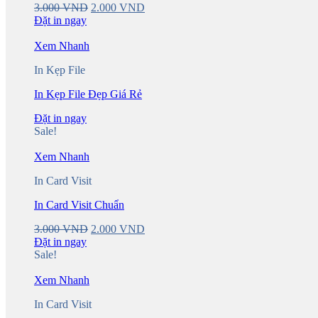
Original
Current
3.000
VND
2.000
VND
price
price
Đặt in ngay
was:
is:
3.000 VND.
2.000 VND.
Xem Nhanh
In Kẹp File
In Kẹp File Đẹp Giá Rẻ
Đặt in ngay
Sale!
Xem Nhanh
In Card Visit
In Card Visit Chuẩn
Original
Current
3.000
VND
2.000
VND
price
price
Đặt in ngay
was:
is:
Sale!
3.000 VND.
2.000 VND.
Xem Nhanh
In Card Visit