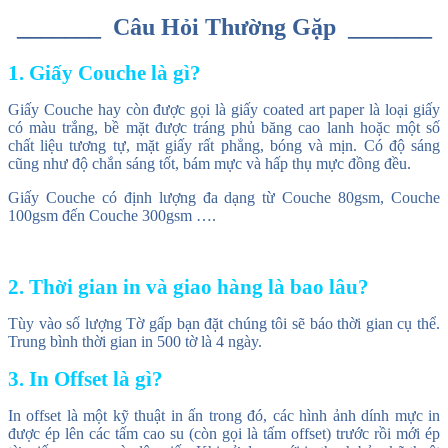
_______ Câu Hỏi Thường Gặp _______
1. Giấy Couche là gì?
Giấy Couche hay còn được gọi là giấy coated art paper là loại giấy
có màu trắng, bề mặt được tráng phủ băng cao lanh hoặc một số
chất liệu tương tự, mặt giấy rất phẳng, bóng và mịn. Có độ sáng
cũng như độ chắn sáng tốt, bám mực và hấp thụ mực đồng đều.
Giấy Couche có định lượng đa dạng từ Couche 80gsm, Couche
100gsm đến Couche 300gsm ….
2. Thời gian in và giao hàng là bao lâu?
Tùy vào số lượng Tờ gấp bạn đặt chúng tôi sẽ báo thời gian cụ thể.
Trung bình thời gian in 500 tờ là 4 ngày.
3. In Offset là gì?
In offset là một kỹ thuật in ấn trong đó, các hình ảnh dính mực in
được ép lên các tấm cao su (còn gọi là tấm offset) trước rồi mới ép