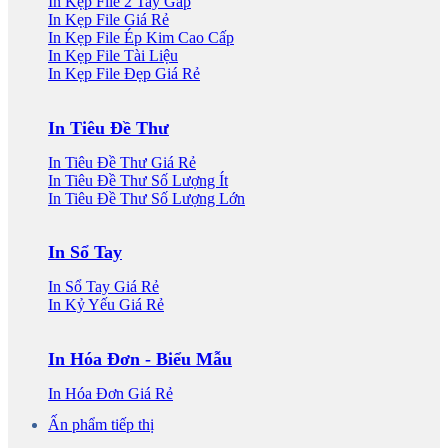
In Kẹp File 2 Tay Gấp
In Kẹp File Giá Rẻ
In Kẹp File Ép Kim Cao Cấp
In Kẹp File Tài Liệu
In Kẹp File Đẹp Giá Rẻ
In Tiêu Đề Thư
In Tiêu Đề Thư Giá Rẻ
In Tiêu Đề Thư Số Lượng Ít
In Tiêu Đề Thư Số Lượng Lớn
In Sổ Tay
In Sổ Tay Giá Rẻ
In Kỷ Yếu Giá Rẻ
In Hóa Đơn - Biểu Mẫu
In Hóa Đơn Giá Rẻ
Ấn phẩm tiếp thị