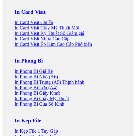
was:
is:
3.000 VND.
2.000 VND.
In Card Visit
In Card Visit Chuẩn
In Card Visit Giấy Mỹ Thuật
In Card Visit Kỹ Thuật Số
In Card Visit Nhựa Cao Cấp
In Card Visit Ép Kim Cao Cấp
In Phong Bì
In Phong Bì Giá Rẻ
In Phong Bì Nhỏ (A6)
In Phong Bì Trung (A5)
In Phong Bì Lớn (A4)
In Phong Bì Giấy Kraft
In Phong Bì Giấy Mỹ Thuật
In Phong Bì Của Sổ Kính
In Kẹp File
In Kẹp File 1 Tay Gấp