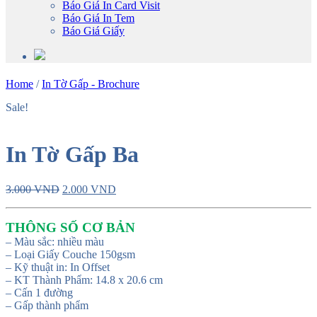
Báo Giá In Card Visit
Báo Giá In Tem
Báo Giá Giấy
Home
/
In Tờ Gấp - Brochure
Sale!
In Tờ Gấp Ba
Original
Current
3.000
VND
2.000
VND
price
price
was:
is:
THÔNG SỐ CƠ BẢN
3.000 VND.
2.000 VND.
– Màu sắc: nhiều màu
– Loại Giấy Couche 150gsm
– Kỹ thuật in:
In Offset
– KT Thành Phẩm: 14.8 x 20.6 cm
– Cấn 1 đường
– Gấp thành phẩm