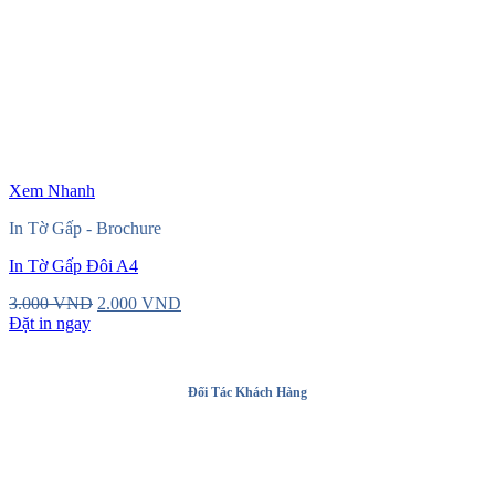
Xem Nhanh
In Tờ Gấp - Brochure
In Tờ Gấp Đôi A4
Original
Current
3.000
VND
2.000
VND
price
price
Đặt in ngay
was:
is:
3.000 VND.
2.000 VND.
Đối Tác Khách Hàng