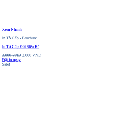
Xem Nhanh
In Tờ Gấp - Brochure
In Tờ Gấp Đôi Siêu Rẻ
Original
Current
3.000
VND
2.000
VND
price
price
Đặt in ngay
was:
is:
Sale!
3.000 VND.
2.000 VND.