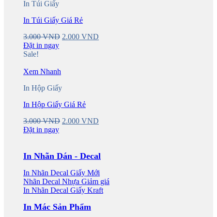
In Túi Giấy
In Túi Giấy Giá Rẻ
Original
Current
3.000
VND
2.000
VND
price
price
Đặt in ngay
was:
is:
Sale!
3.000 VND.
2.000 VND.
Xem Nhanh
In Hộp Giấy
In Hộp Giấy Giá Rẻ
Original
Current
3.000
VND
2.000
VND
price
price
Đặt in ngay
was:
is:
3.000 VND.
2.000 VND.
In Nhãn Dán - Decal
In Nhãn Decal Giấy
Nhãn Decal Nhựa
In Nhãn Decal Giấy Kraft
In Mác Sản Phẩm