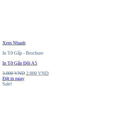
Xem Nhanh
In Tờ Gấp - Brochure
In Tờ Gấp Đôi A5
Original
Current
3.000
VND
2.000
VND
price
price
Đặt in ngay
was:
is:
Sale!
3.000 VND.
2.000 VND.