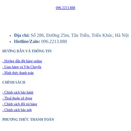
096.2213.888
Địa chỉ:
Số 286, Đường 25m, Tân Triều, Triều Khúc, Hà Nội
Hotline/Zalo:
096.2213.888
HƯỚNG DẪN VÀ THÔNG TIN
- Hướng dẫn đặt hàng online
- Giao hàng và Vận Chuyển
- Hình thức thanh toán
CHÍNH SÁCH
- Chính sách bảo hành
- Thoả thuận sử dụng
- Chính sách đổi trả hàng
- Chính sách bảo mật
PHƯƠNG THỨC THANH TOÁN