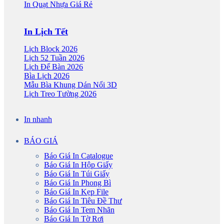
In Quạt Nhựa Giá Rẻ
In Lịch Tết
Lịch Block 2026
Lịch 52 Tuần 2026
Lịch Để Bàn 2026
Bìa Lịch 2026
Mẫu Bìa Khung Dán Nổi 3D
Lịch Treo Tường 2026
In nhanh
BÁO GIÁ
Báo Giá In Catalogue
Báo Giá In Hộp Giấy
Báo Giá In Túi Giấy
Báo Giá In Phong Bì
Báo Giá In Kẹp File
Báo Giá In Tiêu Đề Thư
Báo Giá In Tem Nhãn
Báo Giá In Tờ Rơi