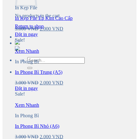
In Kẹp File
No products in the cart.
In Kẹp File Ép Kim Cao Cấp
Return to shop
Original
Current
3.000
VND
2.000
VND
price
price
Đặt in ngay
was:
is:
Sale!
3.000 VND.
2.000 VND.
Xem Nhanh
Search
In Phong Bì
for:
In Phong Bì Trung (A5)
Original
Current
3.000
VND
2.000
VND
price
price
Đặt in ngay
was:
is:
Sale!
3.000 VND.
2.000 VND.
Xem Nhanh
In Phong Bì
In Phong Bì Nhỏ (A6)
Original
Current
3.000
VND
2.000
VND