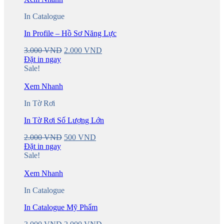
In Catalogue
In Profile – Hồ Sơ Năng Lực
Original
Current
3.000
VND
2.000
VND
price
price
Đặt in ngay
was:
is:
Sale!
3.000 VND.
2.000 VND.
Xem Nhanh
In Tờ Rơi
In Tờ Rơi Số Lượng Lớn
Original
Current
2.000
VND
500
VND
price
price
Đặt in ngay
was:
is:
Sale!
2.000 VND.
500 VND.
Xem Nhanh
In Catalogue
In Catalogue Mỹ Phẩm
Original
Current