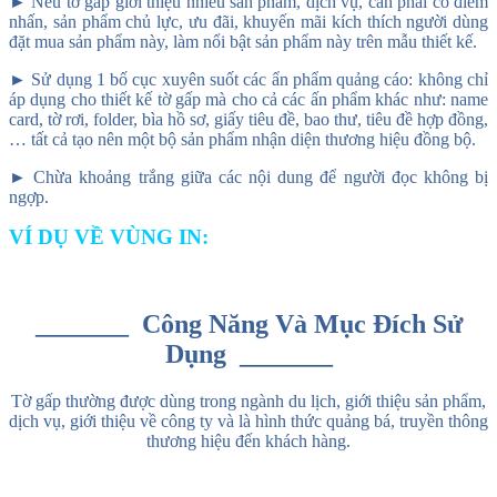
► Nếu tờ gấp giới thiệu nhiều sản phẩm, dịch vụ, cần phải có điểm
nhấn, sản phẩm chủ lực, ưu đãi, khuyến mãi kích thích người dùng
đặt mua sản phẩm này, làm nổi bật sản phẩm này trên mẫu thiết kế.
► Sử dụng 1 bố cục xuyên suốt các ẩn phẩm quảng cáo: không chỉ
áp dụng cho thiết kế tờ gấp mà cho cả các ấn phẩm khác như: name
card, tờ rơi, folder, bìa hồ sơ, giấy tiêu đề, bao thư, tiêu đề hợp đồng,
… tất cả tạo nên một bộ sản phẩm nhận diện thương hiệu đồng bộ.
► Chừa khoảng trắng giữa các nội dung để người đọc không bị
ngợp.
VÍ DỤ VỀ VÙNG IN:
_______ Công Năng Và Mục Đích Sử
Dụng _______
Tờ gấp thường được dùng trong ngành du lịch, giới thiệu sản phẩm,
dịch vụ, giới thiệu về công ty và là hình thức quảng bá, truyền thông
thương hiệu đến khách hàng.