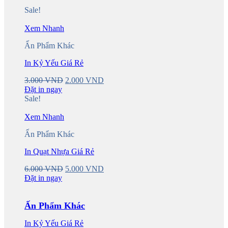
Sale!
Xem Nhanh
Ấn Phẩm Khác
In Kỷ Yếu Giá Rẻ
Original
Current
3.000
VND
2.000
VND
price
price
Đặt in ngay
was:
is:
Sale!
3.000 VND.
2.000 VND.
Xem Nhanh
Ấn Phẩm Khác
In Quạt Nhựa Giá Rẻ
Original
Current
6.000
VND
5.000
VND
price
price
Đặt in ngay
was:
is:
6.000 VND.
5.000 VND.
Ấn Phẩm Khác
In Kỷ Yếu Giá Rẻ