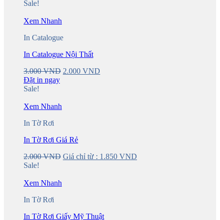
Sale!
Xem Nhanh
In Catalogue
In Catalogue Nội Thất
Original
Current
3.000
VND
2.000
VND
price
price
Đặt in ngay
was:
is:
Sale!
3.000 VND.
2.000 VND.
Xem Nhanh
In Tờ Rơi
In Tờ Rơi Giá Rẻ
2.000
VND
Giá chỉ từ :
1.850
VND
Sale!
Xem Nhanh
In Tờ Rơi
In Tờ Rơi Giấy Mỹ Thuật