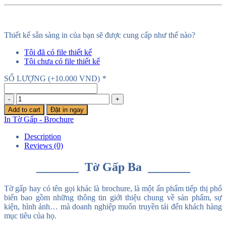
Thiết kế sẵn sàng in của bạn sẽ được cung cấp như thế nào?
Tôi đã có file thiết kế
Tôi chưa có file thiết kế
SỐ LƯỢNG
(+
10.000
VND
)
*
In
Tờ
Add to cart
Đặt in ngay
Gấp
In Tờ Gấp - Brochure
Ba
quantity
Description
Reviews (0)
_______ Tờ Gấp Ba _______
Tờ gấp hay có tên gọi khác là brochure, là một ấn phẩm tiếp thị phổ
biến bao gồm những thông tin giới thiệu chung về sản phẩm, sự
kiện, hình ảnh… mà doanh nghiệp muốn truyền tải đến khách hàng
mục tiêu của họ.