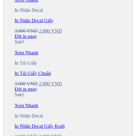
In Nhãn Decal
In Nhãn Decal Giấy
Original
Current
3.000
VND
2.000
VND
price
price
Đặt in ngay
was:
is:
Sale!
3.000 VND.
2.000 VND.
Xem Nhanh
In Túi Giấy
In Túi Giấy Chuẩn
Original
Current
3.000
VND
2.000
VND
price
price
Đặt in ngay
was:
is:
Sale!
3.000 VND.
2.000 VND.
Xem Nhanh
In Nhãn Decal
In Nhãn Decal Giấy Kraft