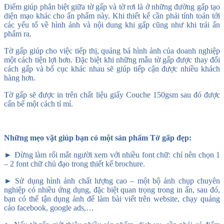
Điểm giúp phân biệt giữa tờ gấp và tờ rơi là ở những đường gấp tạo
diện mạo khác cho ấn phẩm này. Khi thiết kế cần phải tính toán tới
các yếu tố về hình ảnh và nội dung khi gấp cũng như khi trải ấn
phẩm ra.
Tờ gấp giúp cho việc tiếp thị, quảng bá hình ảnh của doanh nghiệp
một cách tiện lợi hơn. Đặc biệt khi những mẫu tờ gấp được thay đổi
cách gấp và bố cục khác nhau sẽ giúp tiếp cận được nhiều khách
hàng hơn.
Tờ gấp sẽ được in trên chất liệu giấy Couche 150gsm sau đó được
cấn bế một cách tỉ mỉ.
Những mẹo vặt giúp bạn có một sản phẩm Tờ gấp đẹp:
► Đừng làm rối mắt người xem với nhiều font chữ: chỉ nên chọn 1
– 2 font chữ chủ đạo trong thiết kế brochure.
► Sử dụng hình ảnh chất lượng cao – một bộ ảnh chụp chuyên
nghiệp có nhiều ứng dụng, đặc biệt quan trọng trong in ấn, sau đó,
bạn có thể tận dụng ảnh để làm bài viết trên website, chạy quảng
cáo facebook, google ads,…