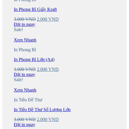
In Phong Bì Giấy Kraft
Original
Current
3.000
VND
2.000
VND
price
price
Đặt in ngay
was:
is:
Sale!
3.000 VND.
2.000 VND.
Xem Nhanh
In Phong Bì
In Phong Bì Lớn (A4)
Original
Current
3.000
VND
2.000
VND
price
price
Đặt in ngay
was:
is:
Sale!
3.000 VND.
2.000 VND.
Xem Nhanh
In Tiêu Đề Thư
In Tiêu Đề Thư Số Lượng Lớn
Original
Current
3.000
VND
2.000
VND
price
price
Đặt in ngay