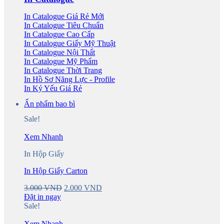
In Catalogue Giá Rẻ
In Catalogue Tiêu Chuẩn
In Catalogue Cao Cấp
In Catalogue Giấy Mỹ Thuật
In Catalogue Nội Thất
In Catalogue Mỹ Phẩm
In Catalogue Thời Trang
In Hồ Sơ Năng Lực - Profile
In Kỷ Yếu Giá Rẻ
Ấn phẩm bao bì
Sale!
Xem Nhanh
In Hộp Giấy
In Hộp Giấy Carton
Original
Current
3.000
VND
2.000
VND
price
price
Đặt in ngay
was:
is:
Sale!
3.000 VND.
2.000 VND.
Xem Nhanh