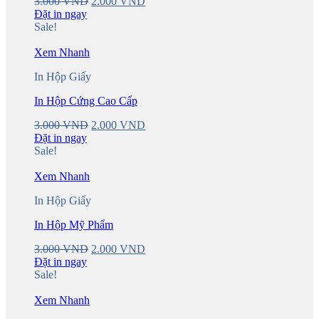
Original
Current
3.000
VND
2.000
VND
price
price
Đặt in ngay
was:
is:
Sale!
3.000 VND.
2.000 VND.
Xem Nhanh
In Hộp Giấy
In Hộp Cứng Cao Cấp
Original
Current
3.000
VND
2.000
VND
price
price
Đặt in ngay
was:
is:
Sale!
3.000 VND.
2.000 VND.
Xem Nhanh
In Hộp Giấy
In Hộp Mỹ Phẩm
Original
Current
3.000
VND
2.000
VND
price
price
Đặt in ngay
was:
is:
Sale!
3.000 VND.
2.000 VND.
Xem Nhanh