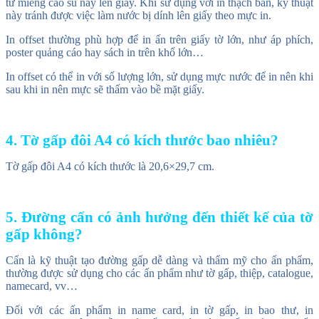
từ miếng cao su này lên giấy. Khi sử dụng với in thạch bản, kỹ thuật
này tránh được việc làm nước bị dính lên giấy theo mực in.
In offset thường phù hợp để in ấn trên giấy tờ lớn, như áp phích,
poster quảng cáo hay sách in trên khổ lớn…
In offset có thể in với số lượng lớn, sử dụng mực nước để in nên khi
sau khi in nên mực sẽ thấm vào bề mặt giấy.
4. Tờ gấp đôi A4 có kích thước bao nhiêu?
Tờ gấp đôi A4 có kích thước là 20,6×29,7 cm.
5. Đường cấn có ảnh hưởng đến thiết kế của tờ
gấp không?
Cấn là kỹ thuật tạo đường gấp dễ dàng và thẩm mỹ cho ấn phẩm,
thường được sử dụng cho các ấn phẩm như tờ gấp, thiệp, catalogue,
namecard, vv…
Đối với các ấn phẩm in name card, in tờ gấp, in bao thư, in