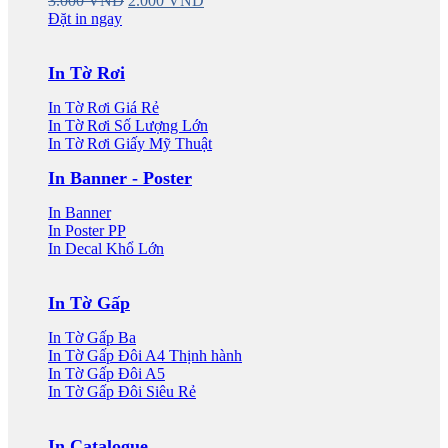
3.000
VND
2.000
VND
price
price
Đặt in ngay
was:
is:
3.000 VND.
2.000 VND.
In Tờ Rơi
In Tờ Rơi Giá Rẻ
In Tờ Rơi Số Lượng Lớn
In Tờ Rơi Giấy Mỹ Thuật
In Banner - Poster
In Banner
In Poster PP
In Decal Khổ Lớn
In Tờ Gấp
In Tờ Gấp Ba
In Tờ Gấp Đôi A4
In Tờ Gấp Đôi A5
In Tờ Gấp Đôi Siêu Rẻ
In Catalogue