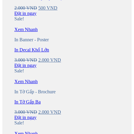
Original
Current
2.000
VND
500
VND
price
price
Đặt in ngay
was:
is:
Sale!
2.000 VND.
500 VND.
Xem Nhanh
In Banner - Poster
In Decal Khổ Lớn
Original
Current
3.000
VND
2.000
VND
price
price
Đặt in ngay
was:
is:
Sale!
3.000 VND.
2.000 VND.
Xem Nhanh
In Tờ Gấp - Brochure
In Tờ Gấp Ba
Original
Current
3.000
VND
2.000
VND
price
price
Đặt in ngay
was:
is:
Sale!
3.000 VND.
2.000 VND.
Xem Nhanh