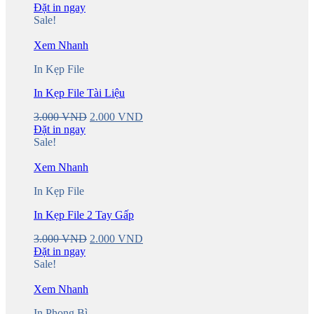
price
price
Đặt in ngay
was:
is:
Sale!
3.000 VND.
2.000 VND.
Xem Nhanh
In Kẹp File
In Kẹp File Tài Liệu
Original
Current
3.000
VND
2.000
VND
price
price
Đặt in ngay
was:
is:
Sale!
3.000 VND.
2.000 VND.
Xem Nhanh
In Kẹp File
In Kẹp File 2 Tay Gấp
Original
Current
3.000
VND
2.000
VND
price
price
Đặt in ngay
was:
is:
Sale!
3.000 VND.
2.000 VND.
Xem Nhanh
In Phong Bì