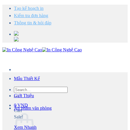
Chuyển
Tạo kế hoạch in
đến
Kiểm tra đơn hàng
nội
dung
Thông tin & hỏi đáp
Mẫu Thiết Kế
Search
for:
Giới Thiệu
0
VND
Ấn phẩm văn phòng
Cart
Sale!
Xem Nhanh